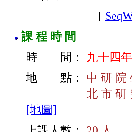
[
SeqW
課 程 時 間
時 間：
九十四年
地 點：
中 研 院 
北 市 研 究 院 
[地圖]
上課人數：
20 人