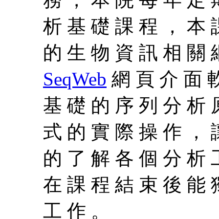
析 基 礎 課 程 ， 本 
的 生 物 資 訊 相 關 
SeqWeb
網 頁 介 面 軟
基 礎 的 序 列 分 析 
式 的 實 際 操 作 ， 
的 了 解 各 個 分 析 
在 課 程 結 束 後 能 
工 作 。