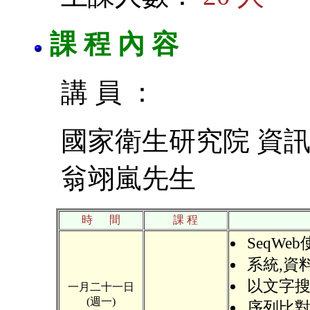
課 程 內 容
講 員 ：
國家衛生研究院 資
翁翊嵐先生
時 間
課 程
SeqWe
系統,資
以文字
一月二十一日
(週一)
序列比