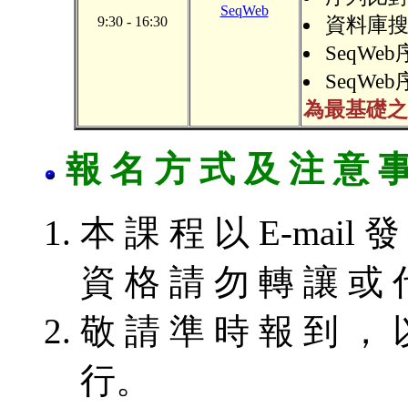
SeqWeb
9:30 - 16:30
資料庫搜尋
SeqWeb序
SeqWeb
為最基礎之
報 名 方 式 及 注 意 
本 課 程 以 E-mail
資 格 請 勿 轉 讓 或
敬 請 準 時 報 到 ， 
行。