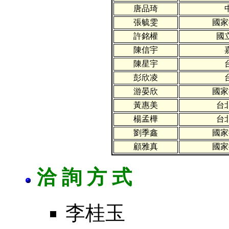
唐品琦
張毓雯
國家
許銘權
國
陳信宇
陳星宇
彭欣凌
游晏欣
國家
黃惠美
台
楊孟樺
台
劉季鑫
國家
顧雅真
國家
洽 詢 方 式
李桂玉