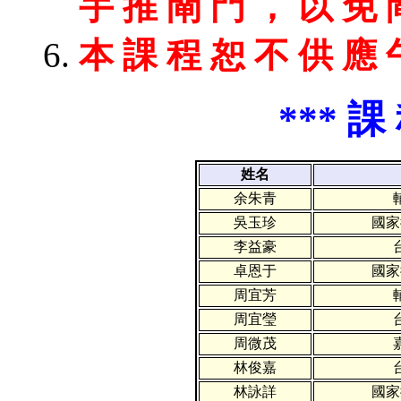
手 推 閘 門 ， 以 免 
本 課 程 恕 不 供 應 
*** 課
姓名
余朱青
吳玉珍
國家
李益豪
卓恩于
國家
周宜芳
周宜瑩
周微茂
林俊嘉
林詠詳
國家