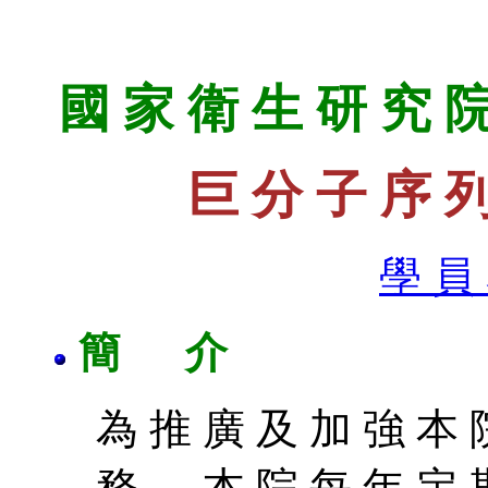
國 家 衛 生 研 究 院
巨 分 子 序 列
學 員
簡 介
為 推 廣 及 加 強 本 
務 ， 本 院 每 年 定 